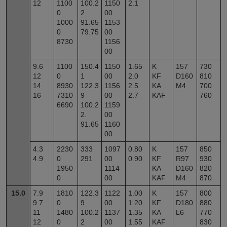
12
1100
100.2
1150
2.1
0
2
00
1000
91.65
1153
0
79.75
00
8730
1156
00
9.6
1100
150.4
1150
1.65
K
157
730
12
0
1
00
2.0
KF
D160
810
14
8930
122.3
1156
2.5
KA
M4
700
16
7310
9
00
2.7
KAF
760
6690
100.2
1159
2.
00
91.65
1160
00
4.3
2230
333
1097
0.80
K
157
850
4.9
0
291
00
0.90
KF
R97
930
1950
1114
KA
D160
820
0
00
KAF
M4
870
15.0
7.9
1810
122.3
1122
1.00
K
157
800
9.7
0
9
00
1.20
KF
D180
880
11
1480
100.2
1137
1.35
KA
L6
770
12
0
2
00
1.55
KAF
830