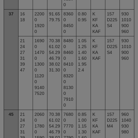
0
37
16
2200
91.65
8360
0.80
K
157
930
18
0
79.75
0
0.95
KF
D225
1010
1920
8450
KA
S4
900
0
0
KAF
960
21
1690
70.38
8480
1.05
K
157
930
24
0
61.02
0
1.25
KF
D225
1010
27
1470
54.29
8460
1.40
KA
S4
900
31
0
46.79
0
1.60
KAF
960
39
1300
38.02
8410
1.95
47
0
31.30
0
2.4
1120
8320
0
0
9140
8130
7520
0
7910
0
45
21
2060
70.38
7680
0.85
K
157
960
24
0
61.02
0
1.00
KF
D225
1040
27
1780
54.29
7770
1.15
KA
M4
930
31
0
46.79
0
1.30
KAF
980
39
1590
38.02
7790
1.60