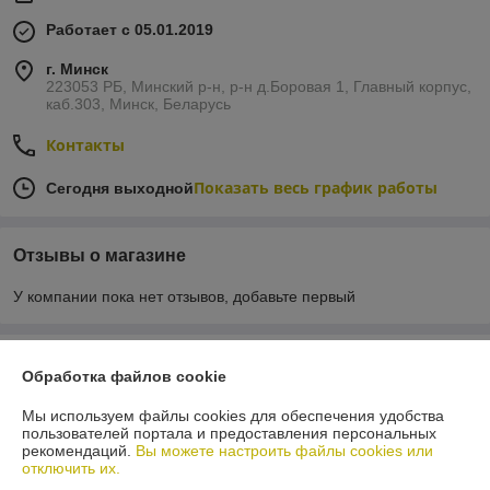
Работает с 05.01.2019
г. Минск
223053 РБ, Минский р-н, р-н д.Боровая 1, Главный корпус,
каб.303, Минск, Беларусь
Контакты
Показать весь график работы
Сегодня выходной
Отзывы о магазине
У компании пока нет отзывов, добавьте первый
О нас
Обработка файлов cookie
Контакты
Мы используем файлы cookies для обеспечения удобства
пользователей портала и предоставления персональных
рекомендаций.
Вы можете настроить файлы cookies или
Доставка и оплата
отключить их.