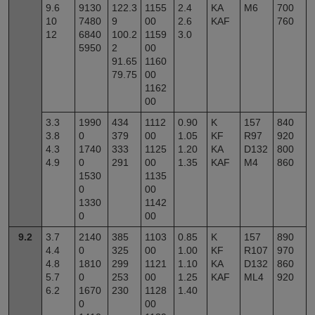
9.6
9130
122.3
1155
2.4
KA
M6
700
10
7480
9
00
2.6
KAF
760
12
6840
100.2
1159
3.0
5950
2
00
91.65
1160
79.75
00
1162
00
3.3
1990
434
1112
0.90
K
157
840
3.8
0
379
00
1.05
KF
R97
920
4.3
1740
333
1125
1.20
KA
D132
800
4.9
0
291
00
1.35
KAF
M4
860
1530
1135
0
00
1330
1142
0
00
9.2
3.7
2140
385
1103
0.85
K
157
890
4.4
0
325
00
1.00
KF
R107
970
4.8
1810
299
1121
1.10
KA
D132
860
5.7
0
253
00
1.25
KAF
ML4
920
6.2
1670
230
1128
1.40
0
00