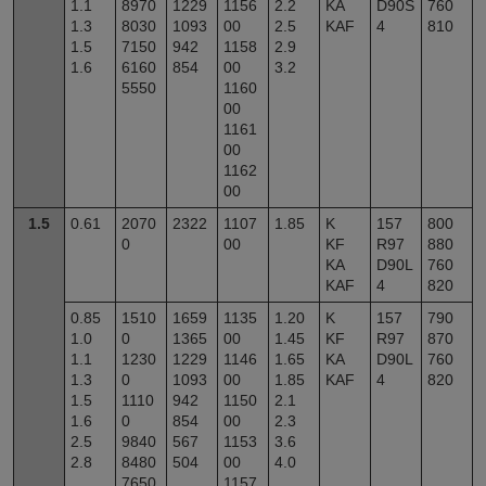
1.1
8970
1229
1156
2.2
KA
D90S
760
1.3
8030
1093
00
2.5
KAF
4
810
1.5
7150
942
1158
2.9
1.6
6160
854
00
3.2
5550
1160
00
1161
00
1162
00
1.5
0.61
2070
2322
1107
1.85
K
157
800
0
00
KF
R97
880
KA
D90L
760
KAF
4
820
0.85
1510
1659
1135
1.20
K
157
790
1.0
0
1365
00
1.45
KF
R97
870
1.1
1230
1229
1146
1.65
KA
D90L
760
1.3
0
1093
00
1.85
KAF
4
820
1.5
1110
942
1150
2.1
1.6
0
854
00
2.3
2.5
9840
567
1153
3.6
2.8
8480
504
00
4.0
7650
1157