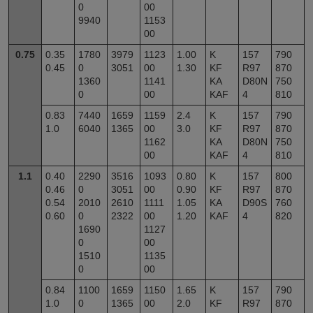
0
00
9940
1153
00
0.75
0.35
1780
3979
1123
1.00
K
157
790
0.45
0
3051
00
1.30
KF
R97
870
1360
1141
KA
D80N
750
0
00
KAF
4
810
0.83
7440
1659
1159
2.4
K
157
790
1.0
6040
1365
00
3.0
KF
R97
870
1162
KA
D80N
750
00
KAF
4
810
1.1
0.40
2290
3516
1093
0.80
K
157
800
0.46
0
3051
00
0.90
KF
R97
870
0.54
2010
2610
1111
1.05
KA
D90S
760
0.60
0
2322
00
1.20
KAF
4
820
1690
1127
0
00
1510
1135
0
00
0.84
1100
1659
1150
1.65
K
157
790
1.0
0
1365
00
2.0
KF
R97
870