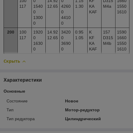
100
0
14.92
0
1.15
KF
D315
1660
117
1540
12.65
4260
1.30
KA
M4a
1550
0
0
KAF
1610
1300
4410
0
0
200
100
1920
14.92
3420
0.95
K
157
1590
117
0
12.65
0
1.05
KF
D315
1660
1630
3690
KA
M4b
1550
0
0
KAF
1610
Скрыть
Характеристики
Основные
Состояние
Новое
Тип
Мотор-редуктор
Тип редуктора
Цилиндрический