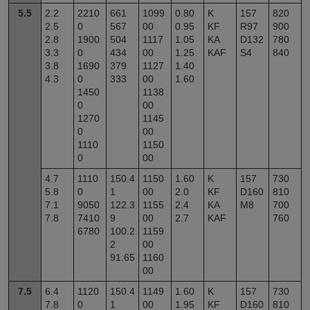
5.5
2.2
2210
661
1099
0.80
K
157
820
2.5
0
567
00
0.95
KF
R97
900
2.8
1900
504
1117
1.05
KA
D132
780
3.3
0
434
00
1.25
KAF
S4
840
3.8
1690
379
1127
1.40
4.3
0
333
00
1.60
1450
1138
0
00
1270
1145
0
00
1110
1150
0
00
4.7
1110
150.4
1150
1.60
K
157
730
5.8
0
1
00
2.0
KF
D160
810
7.1
9050
122.3
1155
2.4
KA
M8
700
7.8
7410
9
00
2.7
KAF
760
6780
100.2
1159
2
00
91.65
1160
00
7.5
6.4
1120
150.4
1149
1.60
K
157
730
7.8
0
1
00
1.95
KF
D160
810