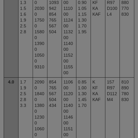
1.3
0
1093
00
0.90
KF
R97
880
1.5
2030
942
1110
1.05
KA
D100
770
1.6
0
854
00
1.15
KAF
L4
830
1.9
1750
765
1124
1.30
2.5
0
567
00
1.70
2.8
1580
504
1132
1.95
0
00
1390
1140
0
00
1050
1152
0
00
9310
1155
00
4.0
1.7
2090
854
1106
0.85
K
157
810
1.9
0
765
00
1.00
KF
R97
890
2.5
1840
567
1120
1.30
KA
D112
780
2.8
0
504
00
1.45
KAF
M4
830
3.3
1380
434
1140
1.70
0
00
1230
1146
0
00
1060
1151
0
00