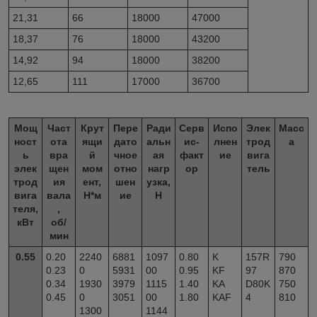
21,31
66
18000
47000
18,37
76
18000
43200
14,92
94
18000
38200
12,65
111
17000
36700
Мощ
Част
Крут
Пере
Ради
Серв
Испо
Элек
Масс
ност
ота
ящи
дато
альн
ис-
лнен
трод
а
ь
вра
й
чное
ая
факт
ие
вига
элек
щен
мом
отно
нагр
ор
тель
трод
ия
ент,
шен
узка,
вига
вала
Н*м
ие
Н
теля,
,
кВт
об/
мин
0.55
0.20
2240
6881
1097
0.80
K
157R
790
0.23
0
5931
00
0.95
KF
97
870
0.34
1930
3979
1115
1.40
KA
D80K
750
0.45
0
3051
00
1.80
KAF
4
810
1300
1144