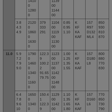
1410
1139
0
00
1280
1144
0
00
3.8
2120
379
1104
0.85
K
157
850
4.3
0
333
00
0.95
KF
R97
930
4.9
1860
291
1119
1.10
KA
D132
810
0
00
KAF
ML4
870
1630
1130
0
00
11.0
5.9
1790
122.3
1123
1.00
K
157
800
7.2
0
9
00
1.25
KF
D180
880
7.9
1460
100.2
1137
1.35
KA
L8
770
9.0
0
2
00
1.55
KAF
830
1340
91.65
1142
0
79.75
00
1160
1148
0
00
6.4
1650
150.4
1129
1.10
K
157
770
7.8
0
1
00
1.35
KF
D160
850
9.6
1340
122.3
1142
1.65
KA
L6
730
10
0
9
00
1.80
KAF
790