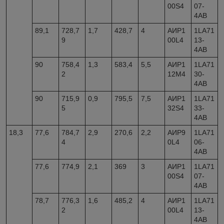
00S4
07-
4AB
89,1
728,7
1,7
428,7
4
АИР1
1LA71
9
00L4
13-
4AB
90
758,4
1,3
583,4
5,5
АИР1
1LA71
2
12M4
30-
4AB
90
715,9
0,9
795,5
7,5
АИР1
1LA71
5
32S4
33-
4AB
18,3
77,6
784,7
2,9
270,6
2,2
АИР9
1LA71
4
0L4
06-
4AB
77,6
774,9
2,1
369
3
АИР1
1LA71
00S4
07-
4AB
78,7
776,3
1,6
485,2
4
АИР1
1LA71
2
00L4
13-
4AB