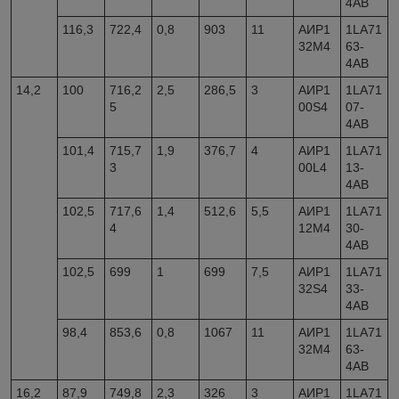
4AB
116,3
722,4
0,8
903
11
АИР1
1LA71
32M4
63-
4AB
14,2
100
716,2
2,5
286,5
3
АИР1
1LA71
5
00S4
07-
4AB
101,4
715,7
1,9
376,7
4
АИР1
1LA71
3
00L4
13-
4AB
102,5
717,6
1,4
512,6
5,5
АИР1
1LA71
4
12M4
30-
4AB
102,5
699
1
699
7,5
АИР1
1LA71
32S4
33-
4AB
98,4
853,6
0,8
1067
11
АИР1
1LA71
32M4
63-
4AB
16,2
87,9
749,8
2,3
326
3
АИР1
1LA71