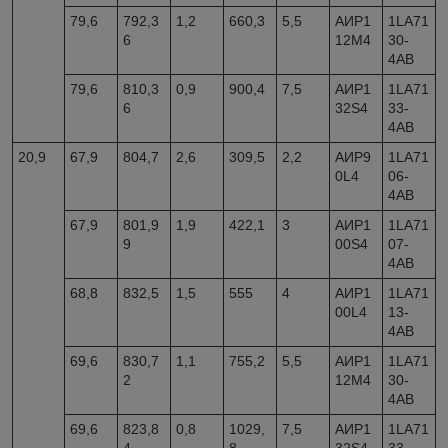
79,6
792,3
1,2
660,3
5,5
АИР1
1LA71
6
12M4
30-
4AB
79,6
810,3
0,9
900,4
7,5
АИР1
1LA71
6
32S4
33-
4AB
20,9
67,9
804,7
2,6
309,5
2,2
АИР9
1LA71
0L4
06-
4AB
67,9
801,9
1,9
422,1
3
АИР1
1LA71
9
00S4
07-
4AB
68,8
832,5
1,5
555
4
АИР1
1LA71
00L4
13-
4AB
69,6
830,7
1,1
755,2
5,5
АИР1
1LA71
2
12M4
30-
4AB
69,6
823,8
0,8
1029,
7,5
АИР1
1LA71