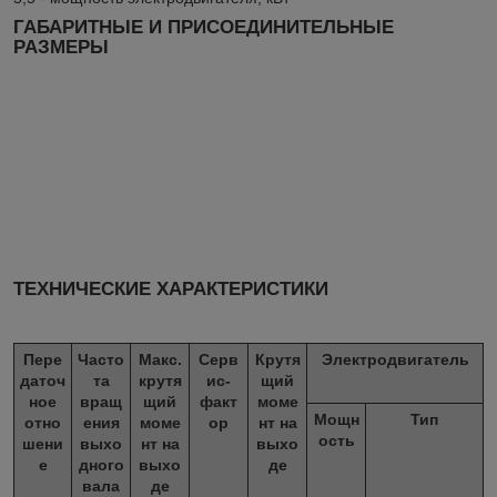
ГАБАРИТНЫЕ И ПРИСОЕДИНИТЕЛЬНЫЕ
РАЗМЕРЫ
ТЕХНИЧЕСКИЕ ХАРАКТЕРИСТИКИ
Пере
Часто
Макс.
Серв
Крутя
Электродвигатель
даточ
та
крутя
ис-
щий
ное
вращ
щий
факт
моме
Мощн
Тип
отно
ения
моме
ор
нт на
ость
шени
выхо
нт на
выхо
е
дного
выхо
де
вала
де