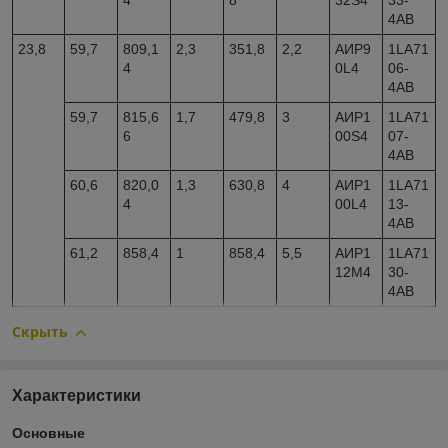
4
8
32S4
33-
4AB
23,8
59,7
809,1
2,3
351,8
2,2
АИР9
1LA71
4
0L4
06-
4AB
59,7
815,6
1,7
479,8
3
АИР1
1LA71
6
00S4
07-
4AB
60,6
820,0
1,3
630,8
4
АИР1
1LA71
4
00L4
13-
4AB
61,2
858,4
1
858,4
5,5
АИР1
1LA71
12M4
30-
4AB
Скрыть
Характеристики
Основные