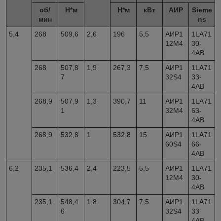
об/
Н*м
Н*м
кВт
АИР
Sieme
мин
ns
5,4
268
509,6
2,6
196
5,5
АИР1
1LA71
12M4
30-
4AB
268
507,8
1,9
267,3
7,5
АИР1
1LA71
7
32S4
33-
4AB
268,9
507,9
1,3
390,7
11
АИР1
1LA71
1
32M4
63-
4AB
268,9
532,8
1
532,8
15
АИР1
1LA71
60S4
66-
4AB
6,2
235,1
536,4
2,4
223,5
5,5
АИР1
1LA71
12M4
30-
4AB
235,1
548,4
1,8
304,7
7,5
АИР1
1LA71
6
32S4
33-
4AB