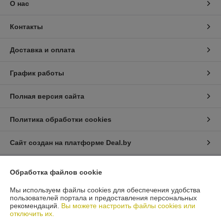
О нас
Контакты
Доставка и оплата
График работы
Полная версия сайта
Политика обработки cookies
Сайт создан на платформе Deal.by
Обработка файлов cookie
Информация для покупателя
Мы используем файлы cookies для обеспечения удобства
Юридическое лицо:
Общество с ограниченной ответственностью
"ХМГРУПП"
пользователей портала и предоставления персональных
223053 РБ, Минский р-н, р-н д.Боровая 1, Главный корпус, каб.303
рекомендаций.
Вы можете настроить файлы cookies или
отключить их.
Регистрационный номер ЕГР: 692120013