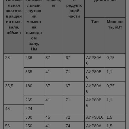
льная
льный
кг
редукто
частота
крутящ
рной
вращен
ий
части
ия вых.
момент
Тип
Мощнос
вала,
на
ть, кВт
об/мин
выходн
ом
валу,
Нм
28
236
37
67
АИР80А
0,75
6
335
41
71
АИР80В
1,1
6
35,5
180
37
67
АИР80А
0,75
6
265
41
71
АИР80В
1,1
6
45
224
300
45
72
АИР90L6
1,5
56
250
41
74
АИР80A
1,5