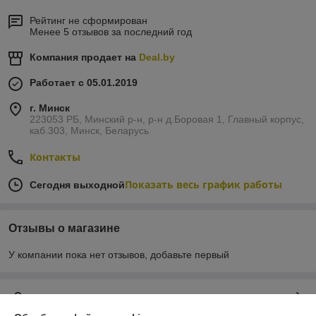
Рейтинг не сформирован
Менее 5 отзывов за последний год
Компания продает на
Deal.by
Работает с 05.01.2019
г. Минск
223053 РБ, Минский р-н, р-н д.Боровая 1, Главный корпус,
каб.303, Минск, Беларусь
Контакты
Показать весь график работы
Сегодня выходной
Отзывы о магазине
У компании пока нет отзывов, добавьте первый
О нас