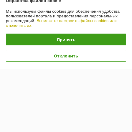
Обработка файлов cookie
Контакты
Мы используем файлы cookies для обеспечения удобства
пользователей портала и предоставления персональных
Доставка и оплата
рекомендаций.
Вы можете настроить файлы cookies или
отключить их.
График работы
Принять
Полная версия сайта
Отклонить
Политика обработки cookies
Сайт создан на платформе Deal.by
Информация для покупателя
Юридическое лицо:
Общество с ограниченной ответственностью
"ХМГРУПП"
223053 РБ, Минский р-н, р-н д.Боровая 1, Главный корпус, каб.303
Регистрационный номер ЕГР: 692120013
УНП: 692120013