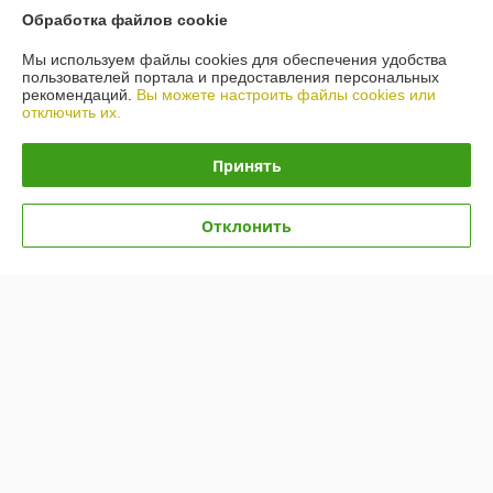
Обработка файлов cookie
Контакты
Мы используем файлы cookies для обеспечения удобства
пользователей портала и предоставления персональных
Доставка и оплата
рекомендаций.
Вы можете настроить файлы cookies или
отключить их.
График работы
Принять
Полная версия сайта
Отклонить
Политика обработки cookies
Сайт создан на платформе Deal.by
Информация для покупателя
Юридическое лицо:
Общество с ограниченной ответственностью
"ХМГРУПП"
223053 РБ, Минский р-н, р-н д.Боровая 1, Главный корпус, каб.303
Регистрационный номер ЕГР: 692120013