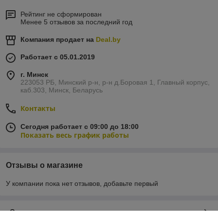
Рейтинг не сформирован
Менее 5 отзывов за последний год
Компания продает на
Deal.by
Работает с 05.01.2019
г. Минск
223053 РБ, Минский р-н, р-н д.Боровая 1, Главный корпус,
каб.303, Минск, Беларусь
Контакты
Сегодня работает с 09:00 до 18:00
Показать весь график работы
Отзывы о магазине
У компании пока нет отзывов, добавьте первый
О нас