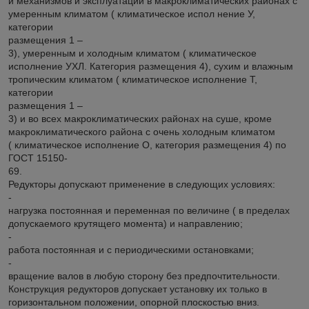
и механизмов и эксплуатации в макроклиматических районах с
умеренным климатом ( климатическое испол нение У,
категории
размещения 1 –
3), умеренным и холодным климатом ( климатическое
исполнение УХЛ. Категория размещения 4), сухим и влажным
тропическим климатом ( климатическое исполнение Т,
категории
размещения 1 –
3) и во всех макроклиматических районах на суше, кроме
макроклиматического района с очень холодным климатом
( климатическое исполнение О, категория размещения 4) по
ГОСТ 15150-
69.
Редукторы допускают применение в следующих условиях:
-
нагрузка постоянная и переменная по величине ( в пределах
допускаемого крутящего момента) и направлению;
-
работа постоянная и с периодическими остановками;
-
вращение валов в любую сторону без предпочтительности.
Конструкция редукторов допускает установку их только в
горизонтальном положении, опорной плоскостью вниз.