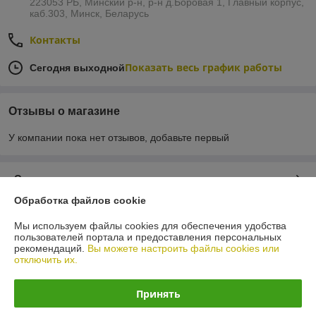
223053 РБ, Минский р-н, р-н д.Боровая 1, Главный корпус,
каб.303, Минск, Беларусь
Контакты
Показать весь график работы
Сегодня выходной
Отзывы о магазине
У компании пока нет отзывов, добавьте первый
О нас
Обработка файлов cookie
Контакты
Мы используем файлы cookies для обеспечения удобства
пользователей портала и предоставления персональных
Доставка и оплата
рекомендаций.
Вы можете настроить файлы cookies или
отключить их.
График работы
Принять
Полная версия сайта