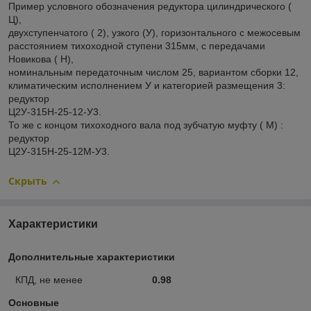
Пример условного обозначения редуктора цилиндрического (
Ц),
двухступенчатого ( 2), узкого (У), горизонтального с межосевым
расстоянием тихоходной ступени 315мм, с передачами
Новикова ( Н),
номинальным передаточным числом 25, вариантом сборки 12,
климатическим исполнением У и категорией размещения 3:
редуктор
Ц2У-315Н-25-12-У3.
То же с концом тихоходного вала под зубчатую муфту ( М) :
редуктор
Ц2У-315Н-25-12М-У3.
Скрыть
Характеристики
Дополнительные характеристики
КПД, не менее
0.98
Основные