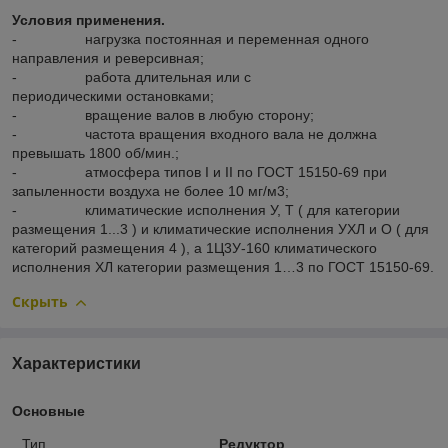
Условия применения.
- нагрузка постоянная и переменная одного
направления и реверсивная;
- работа длительная или с
периодическими остановками;
- вращение валов в любую сторону;
- частота вращения входного вала не должна
превышать 1800 об/мин.;
- атмосфера типов I и II по ГОСТ 15150-69 при
запыленности воздуха не более 10 мг/м
3
;
- климатические исполнения У, Т ( для категории
размещения 1...3 ) и климатические исполнения УХЛ и О ( для
категорий размещения 4 ), а 1Ц3У-160 климатического
исполнения ХЛ категории размещения 1…3 по ГОСТ 15150-69.
Скрыть
Характеристики
Основные
Тип
Редуктор