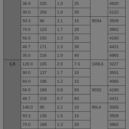
36.0
225
1.0
25
4820
30.0
256
1.0
30
5122
93.3
96
2.1
15
90S4
3509
70.0
123
1.7
20
3862
56.0
150
1.3
25
4160
46.7
171
1.3
30
4421
35.0
216
1.0
40
4865
1,5
120.0
105
2.0
7.5
100L6
3227
90.0
137
1.7
10
3551
60.0
196
1.2
15
4065
56.0
189
0.8
50
90S2
4160
46.7
218
0.7
60
4421
140.0
90
2.2
10
90L4
3065
93.3
130
1.5
15
3509
70.0
168
1.3
20
3862