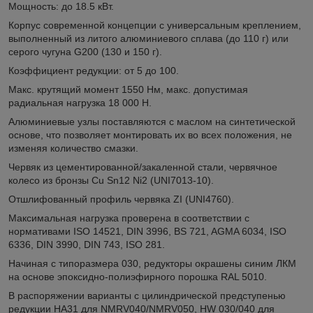
Мощность: до 18.5 кВт.
Корпус современной концепции с универсальным креплением,
выполненный из литого алюминиевого сплава (до 110 г) или
серого чугуна G200 (130 и 150 г).
Коэффициент редукции: от 5 до 100.
Макс. крутящий момент 1550 Нм, макс. допустимая
радиальная нагрузка 18 000 Н.
Алюминиевые узлы поставляются с маслом на синтетической
основе, что позволяет монтировать их во всех положения, не
изменяя количество смазки.
Червяк из цементированной/закаленной стали, червячное
колесо из бронзы Cu Sn12 Ni2 (UNI7013-10).
Отшлифованный профиль червяка ZI (UNI4760).
Максимальная нагрузка проверена в соответствии с
нормативами ISO 14521, DIN 3996, BS 721, AGMA 6034, ISO
6336, DIN 3990, DIN 743, ISO 281.
Начиная с типоразмера 030, редукторы окрашены синим ЛКМ
на основе эпоксидно-полиэфирного порошка RAL 5010.
В распоряжении варианты с цилиндрической предступенью
редукции HA31 для NMRV040/NMRV050, HW 030/040 для