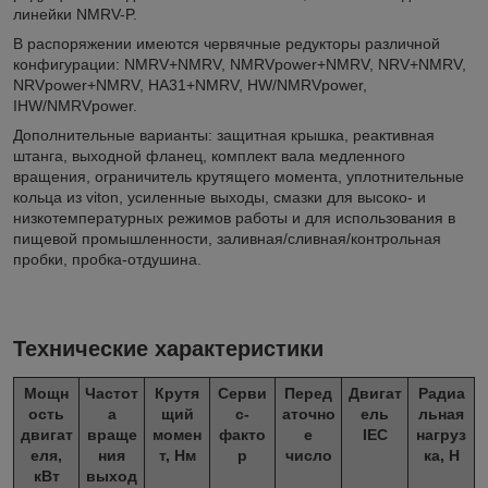
линейки NMRV-P.
В распоряжении имеются червячные редукторы различной
конфигурации: NMRV+NMRV, NMRVpower+NMRV, NRV+NMRV,
NRVpower+NMRV, HA31+NMRV, HW/NMRVpower,
IHW/NMRVpower.
Дополнительные варианты: защитная крышка, реактивная
штанга, выходной фланец, комплект вала медленного
вращения, ограничитель крутящего момента, уплотнительные
кольца из viton, усиленные выходы, смазки для высоко- и
низкотемпературных режимов работы и для использования в
пищевой промышленности, заливная/сливная/контрольная
пробки, пробка-отдушина.
Технические характеристики
Мощн
Частот
Крутя
Серви
Перед
Двигат
Радиа
ость
а
щий
с-
аточно
ель
льная
двигат
враще
момен
факто
е
IEC
нагруз
еля,
ния
т, Нм
р
число
ка, Н
кВт
выход