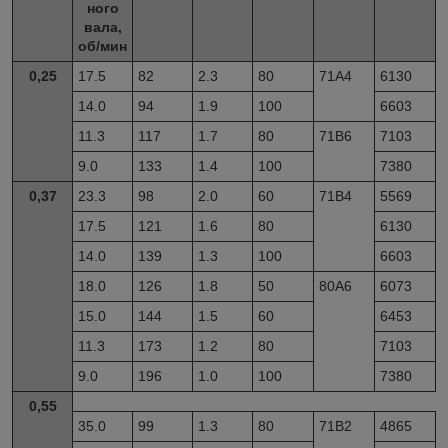
ного
вала,
об/мин
0,25
17.5
82
2.3
80
71А4
6130
14.0
94
1.9
100
6603
11.3
117
1.7
80
71В6
7103
9.0
133
1.4
100
7380
0,37
23.3
98
2.0
60
71B4
5569
17.5
121
1.6
80
6130
14.0
139
1.3
100
6603
18.0
126
1.8
50
80A6
6073
15.0
144
1.5
60
6453
11.3
173
1.2
80
7103
9.0
196
1.0
100
7380
0,55
35.0
99
1.3
80
71B2
4865