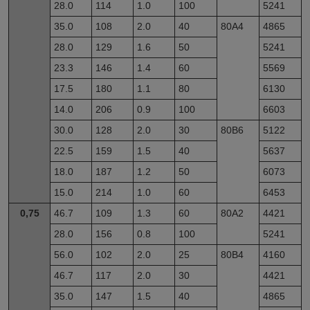
28.0
114
1.0
100
5241
35.0
108
2.0
40
80A4
4865
28.0
129
1.6
50
5241
23.3
146
1.4
60
5569
17.5
180
1.1
80
6130
14.0
206
0.9
100
6603
30.0
128
2.0
30
80B6
5122
22.5
159
1.5
40
5637
18.0
187
1.2
50
6073
15.0
214
1.0
60
6453
0,75
46.7
109
1.3
60
80A2
4421
28.0
156
0.8
100
5241
56.0
102
2.0
25
80B4
4160
46.7
117
2.0
30
4421
35.0
147
1.5
40
4865