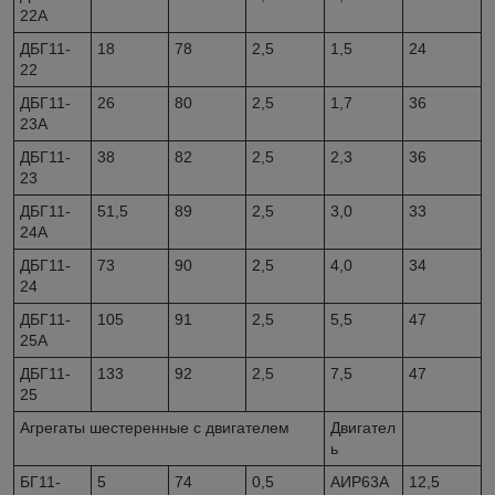
22А
ДБГ11-
18
78
2,5
1,5
24
22
ДБГ11-
26
80
2,5
1,7
36
23А
ДБГ11-
38
82
2,5
2,3
36
23
ДБГ11-
51,5
89
2,5
3,0
33
24А
ДБГ11-
73
90
2,5
4,0
34
24
ДБГ11-
105
91
2,5
5,5
47
25А
ДБГ11-
133
92
2,5
7,5
47
25
Агрегаты шестеренные с двигателем
Двигател
ь
БГ11-
5
74
0,5
АИР63А
12,5