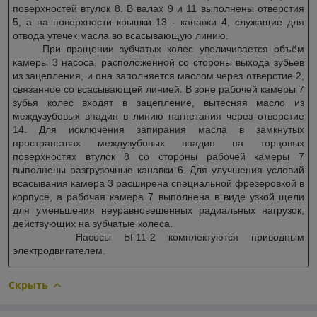
поверхностей втулок 8. В валах 9 и 11 выполнены отверстия
5, а на поверхности крышки 13 - канавки 4, служащие для
отвода утечек масла во всасывающую линию.
При вращении зубчатых колес увеличивается объём
камеры 3 насоса, расположенной со стороны выхода зубьев
из зацепления, и она заполняется маслом через отверстие 2,
связанное со всасывающей линией. В зоне рабочей камеры 7
зубья колес входят в зацепление, вытесняя масло из
междузубовых впадин в линию нагнетания через отверстие
14. Для исключения запирания масла в замкнутых
пространствах междузубовых впадин на торцовых
поверхностях втулок 8 со стороны рабочей камеры 7
выполнены разгрузочные канавки 6. Для улучшения условий
всасывания камера 3 расширена специальной фрезеровкой в
корпусе, а рабочая камера 7 выполнена в виде узкой щели
для уменьшения неуравновешенных радиальных нагрузок,
действующих на зубчатые колеса.
Насосы БГ11-2 комплектуются приводным
электродвигателем.
Скрыть