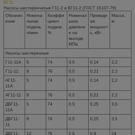
БГ11
Насосы шестеренчатые Г11-2 и БГ11-2 (ГОСТ 15107-79)
Обознач
Номина
Коэффи
Номинал
Приводн
Масса,
ение
льная
циент
ьное
ая
кг
подача,
подачи,
давлени
мощност
л/мин
%
е на
ь, кВт
выходе,
МПа
Насосы шестеренные
Г11-11А
5
74
0,5
0,14
2,2
Г11-11
8
76
0,5
0,21
2,2
АГ11-
5
74
0,5
0,14
2,2
11А
АГ11-11
8
76
0,5
0,21
2,2
ДБГ11-
5
74
0,5
0,25
3,5
11А
ДБГ11-
8
76
0,5
0,25
3,5
11
ДБГ11-
12
76
2,5
0,9
24