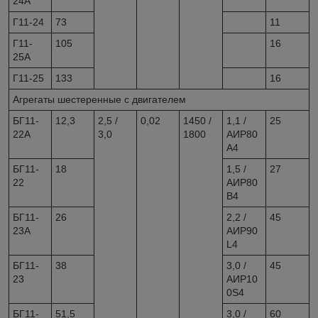
24А
Г11-24
73
11
Г11-
105
16
25А
Г11-25
133
16
Агрегаты шестеренные с двигателем
БГ11-
12,3
2,5 /
0,02
1450 /
1,1 /
25
22А
3,0
1800
АИР80
А4
БГ11-
18
1,5 /
27
22
АИР80
В4
БГ11-
26
2,2 /
45
23А
АИР90
L4
БГ11-
38
3,0 /
45
23
АИР10
0S4
БГ11-
51,5
3,0 /
60