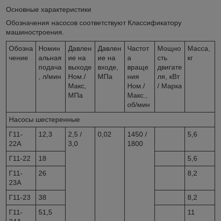
Основные характеристики
Обозначения насосов соответствуют Классификатору
машиностроения.
Обозна
Номин
Давлен
Давлен
Частот
Мощно
Масса,
чение
альная
ие на
ие на
а
сть
кг
подача
выходе
входе,
враще
двигате
, л/мин
Ном./
МПа
ния
ля, кВт
Макс,
Ном./
/ Марка
МПа
Макс.,
об/мин
Насосы шестеренные
Г11-
12,3
2,5 /
0,02
1450 /
5,6
22А
3,0
1800
Г11-22
18
5,6
Г11-
26
8,2
23А
Г11-23
38
8,2
Г11-
51,5
11