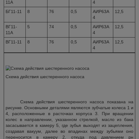
11А
4
БГ11-11
8
76
0,5
АИР63А
12,5
4
ВГ11-
5
74
0,5
АИР63А
12,5
11А
4
ВГ11-11
8
76
0,5
АИР63А
12,5
4
Схема действия шестеренного насоса
Схема действия шестеренного насоса показана на
рисунке. Основными деталями являются зубчатые колеса 1 и
4, расположенные в расточках корпуса 3. При вращении
колес в направлении, указанном стрелкой, масло из бака
засасывается в камеру 5, где зубья выходят из зацепления,
создавая вакуум, далее во впадинах между зубьями оно
переносится в камеру 2, откуда под давлением рн