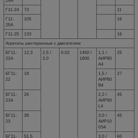
24А
Г11-24
73
11
Г11-
105
16
25А
Г11-25
133
16
Агрегаты шестеренные с двигателем
БГ11-
12,3
2,5 /
0,02
1450 /
1,1 /
25
22А
3,0
1800
АИР80
А4
БГ11-
18
1,5 /
27
22
АИР80
В4
БГ11-
26
2,2 /
45
23А
АИР90
L4
БГ11-
38
3,0 /
45
23
АИР10
0S4
БГ11-
51,5
3,0 /
60