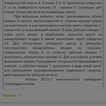
поверхностей втулок 8. В валах 9 и 11 выполнены отверстия
5, а на поверхности крышки 13 - канавки 4, служащие для
отвода утечек масла во всасывающую линию.
При вращении зубчатых колес увеличивается объём
камеры 3 насоса, расположенной со стороны выхода зубьев
из зацепления, и она заполняется маслом через отверстие 2,
связанное со всасывающей линией. В зоне рабочей камеры 7
зубья колес входят в зацепление, вытесняя масло из
междузубовых впадин в линию нагнетания через отверстие
14. Для исключения запирания масла в замкнутых
пространствах междузубовых впадин на торцовых
поверхностях втулок 8 со стороны рабочей камеры 7
выполнены разгрузочные канавки 6. Для улучшения условий
всасывания камера 3 расширена специальной фрезеровкой в
корпусе, а рабочая камера 7 выполнена в виде узкой щели
для уменьшения неуравновешенных радиальных нагрузок,
действующих на зубчатые колеса.
Насосы БГ11-2 комплектуются приводным
электродвигателем.
Скрыть