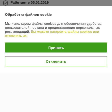
Работает с 05.01.2019
г. Минск
Обработка файлов cookie
223053 РБ, Минский р-н, р-н д.Боровая 1, Главный корпус,
каб.303, Минск, Беларусь
Мы используем файлы cookies для обеспечения удобства
пользователей портала и предоставления персональных
Контакты
рекомендаций.
Вы можете настроить файлы cookies или
отключить их.
Сегодня работает с 09:00 до 18:00
Показать весь график работы
Принять
Отзывы о магазине
Отклонить
У компании пока нет отзывов, добавьте первый
О нас
Контакты
Доставка и оплата