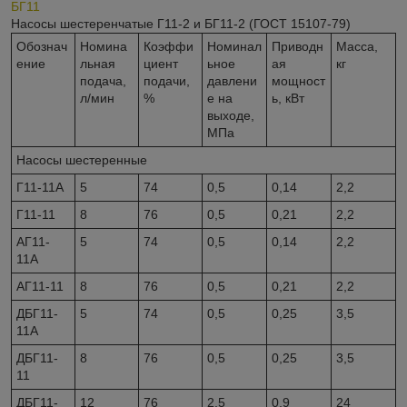
БГ11
Насосы шестеренчатые Г11-2 и БГ11-2 (ГОСТ 15107-79)
Обознач
Номина
Коэффи
Номинал
Приводн
Масса,
ение
льная
циент
ьное
ая
кг
подача,
подачи,
давлени
мощност
л/мин
%
е на
ь, кВт
выходе,
МПа
Насосы шестеренные
Г11-11А
5
74
0,5
0,14
2,2
Г11-11
8
76
0,5
0,21
2,2
АГ11-
5
74
0,5
0,14
2,2
11А
АГ11-11
8
76
0,5
0,21
2,2
ДБГ11-
5
74
0,5
0,25
3,5
11А
ДБГ11-
8
76
0,5
0,25
3,5
11
ДБГ11-
12
76
2,5
0,9
24