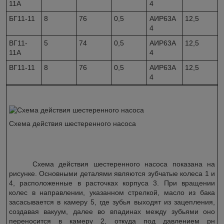
11А
4
БГ11-11
8
76
0,5
АИР63А
12,5
4
ВГ11-
5
74
0,5
АИР63А
12,5
11А
4
ВГ11-11
8
76
0,5
АИР63А
12,5
4
Схема действия шестеренного насоса
Схема действия шестеренного насоса показана на
рисунке. Основными деталями являются зубчатые колеса 1 и
4, расположенные в расточках корпуса 3. При вращении
колес в направлении, указанном стрелкой, масло из бака
засасывается в камеру 5, где зубья выходят из зацепления,
создавая вакуум, далее во впадинах между зубьями оно
переносится в камеру 2, откуда под давлением рн