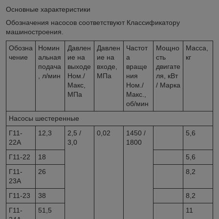
Основные характеристики
Обозначения насосов соответствуют Классификатору
машиностроения.
Обозна
Номин
Давлен
Давлен
Частот
Мощно
Масса,
чение
альная
ие на
ие на
а
сть
кг
подача
выходе
входе,
враще
двигате
, л/мин
Ном./
МПа
ния
ля, кВт
Макс,
Ном./
/ Марка
МПа
Макс.,
об/мин
Насосы шестеренные
Г11-
12,3
2,5 /
0,02
1450 /
5,6
22А
3,0
1800
Г11-22
18
5,6
Г11-
26
8,2
23А
Г11-23
38
8,2
Г11-
51,5
11