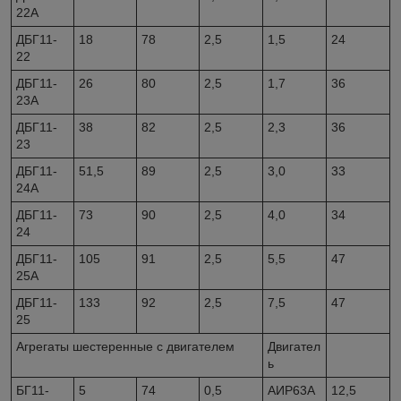
22А
ДБГ11-
18
78
2,5
1,5
24
22
ДБГ11-
26
80
2,5
1,7
36
23А
ДБГ11-
38
82
2,5
2,3
36
23
ДБГ11-
51,5
89
2,5
3,0
33
24А
ДБГ11-
73
90
2,5
4,0
34
24
ДБГ11-
105
91
2,5
5,5
47
25А
ДБГ11-
133
92
2,5
7,5
47
25
Агрегаты шестеренные с двигателем
Двигател
ь
БГ11-
5
74
0,5
АИР63А
12,5