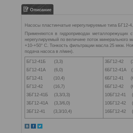
Описание
Насосы пластинчатые нерегулируемые типа БГ12-4. 
Применяются в гидроприводах металлорежущих ст
нерегулируемый по величине поток минерального ма
+10-+50° С. Тонкость фильтрации масла 25 мкм. Но
подача насоса в л/мин).
БГ12-41Б (3,3)
3БГ12-42 (3,
БГ12-41А (6,0)
6БГ12-41А (6
БГ12-41 (10,4)
6БГ12-41 (6,
БГ12-42 (16,7)
6БГ12-42 (6,
3БГ12-41Б (3,3/3,3)
10БГ12-41 (1
3БГ12-41А (3,3/6,0)
10БГ12-42 (1
3БГ12-41 (3,3/10,4)
16БГ12-42 (1