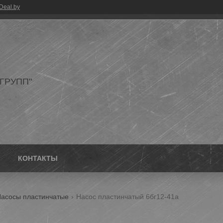
Deal.by
ГРУПП"
КОНТАКТЫ
асосы пластинчатые
Насос пластинчатый 6бг12-41а