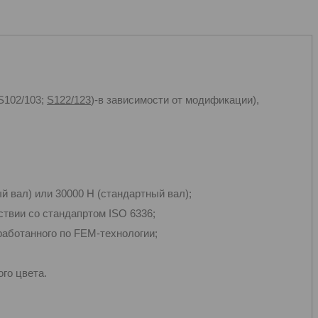
 S102/103;
S122/123
)-в зависимости от модификации),
й вал) или 30000 Н (стандартный вал);
ствии со стандапртом ISO 6336;
бработанного по FEM-технологии;
го цвета.