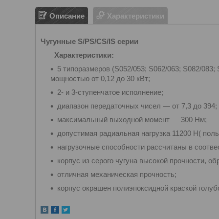
Описание
Характеристики
Чугунные S/PS/CS/IS серии
Характеристики:
5 типоразмеров (S052/053; S062/063; S082/083;
мощностью от 0,12 до 30 кВт;
2- и 3-ступенчатое исполнение;
диапазон передаточных чисел — от 7,3 до 394;
максимальный выходной момент — 300 Нм;
допустимая радиальная нагрузка 11200 Н( полы
нагрузочные способности рассчитаны в соотве
корпус из серого чугуна высокой прочности, о
отличная механическая прочность;
корпус окрашен полиэпоксидной краской голубо