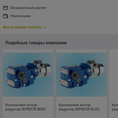
Безналичный расчет
Наличными
Все условия оплаты
Подобные товары компании
Конический мотор-
Конический мотор-
Кон
редуктор В/РВ/СВ B083
редуктор В/РВ/СВ B103
ред