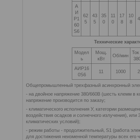
А
И
62
43
35
11
17
10
Р1
4
5
5
0
0
8
8
60
S6
Технические характ
Модел
Мощ.
Ток
Об/мин
ь
кВт
380
АИР16
11
1000
2
0S6
Общепромышленный трехфазный асинхронный элект
- на двойное напряжение 380/660В (шесть клемм в к
напряжение производится по заказу;
- климатического исполнения У, категории размещен
воздействия осадков и солнечного излучения), или
климатических условий);
- режим работы - продолжительный, S1 (работа эле
для достижения неизменной температуры всех его ч