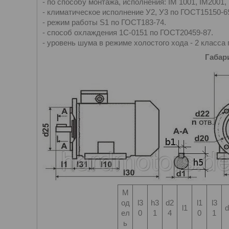
- по способу монтажа, исполнения: IM 1001, IM2001,
- климатическое исполнение У2, У3 по ГОСТ15150-6
- режим работы S1 по ГОСТ183-74.
- способ охлаждения 1С-0151 по ГОСТ20459-87.
- уровень шума в режиме холостого хода - 2 класса
Габар
М
од
l3
h3
d2
l1
l3
l1
d
ел
0
1
4
0
1
ь