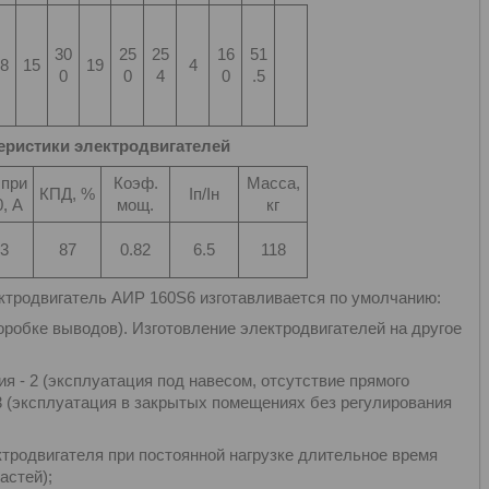
30
25
25
16
51
8
15
19
4
0
0
4
0
.5
еристики электродвигателей
 при
Коэф.
Масса,
КПД, %
Iп/Iн
, А
мощ.
кг
3
87
0.82
6.5
118
родвигатель АИР 160S6 изготавливается по умолчанию:
оробке выводов). Изготовление электродвигателей на другое
ия - 2 (эксплуатация под навесом, отсутствие прямого
 3 (эксплуатация в закрытых помещениях без регулирования
ктродвигателя при постоянной нагрузке длительное время
астей);