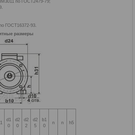
 IM3011 по ГОСТ2479-79;
9.
 по ГОСТ16372-93.
итные размеры
d1
d2
d2
d2
b1
1
n
n
h5
0
0
2
5
0