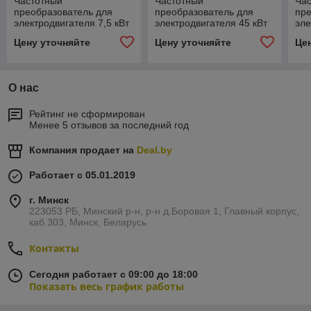
Частотный
Частотный
Ча
преобразователь для
преобразователь для
пре
электродвигателя 7,5 кВт
электродвигателя 45 кВт
эле
(ONI M680 380В, 3Ф 5,5-
(ONI M680 380В, 3Ф 37-
(ON
Цену уточняйте
Цену уточняйте
Це
7,5 kW 12-18A)
45 kW 75-92A)
55 
О нас
Рейтинг не сформирован
Менее 5 отзывов за последний год
Компания продает на
Deal.by
Работает с 05.01.2019
г. Минск
223053 РБ, Минский р-н, р-н д.Боровая 1, Главный корпус,
каб.303, Минск, Беларусь
Контакты
Сегодня работает с 09:00 до 18:00
Показать весь график работы