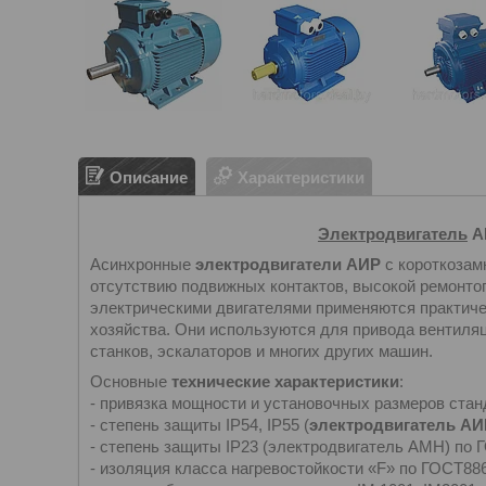
Описание
Характеристики
Электродвигатель
АИ
Асинхронные
электродвигатели АИР
с короткозам
отсутствию подвижных контактов, высокой ремонтоп
электрическими двигателями применяются практиче
хозяйства. Они используются для привода вентиляц
станков, эскалаторов и многих других машин.
Основные
технические характеристики
:
- привязка мощности и установочных размеров стан
- степень защиты IP54, IP55 (
электродвигатель АИ
- степень защиты IP23 (электродвигатель АМН) по 
- изоляция класса нагревостойкости «F» по ГОСТ886