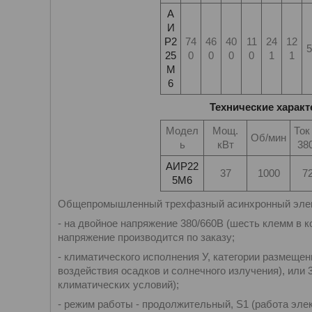
А
И
Р2
74
46
40
11
24
12
5
25
0
0
0
0
1
1
М
6
Технические характ
Модел
Мощ.
Ток
Об/мин
ь
кВт
380
АИР22
37
1000
72
5М6
Общепромышленный трехфазный асинхронный элект
- на двойное напряжение 380/660В (шесть клемм в к
напряжение производится по заказу;
- климатического исполнения У, категории размещен
воздействия осадков и солнечного излучения), или
климатических условий);
- режим работы - продолжительный, S1 (работа эле