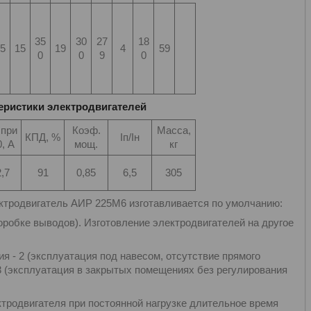
35
30
27
18
5
15
19
4
59
0
0
9
0
еристики электродвигателей
 при
Коэф.
Масса,
КПД, %
Iп/Iн
, А
мощ.
кг
,7
91
0,85
6,5
305
родвигатель АИР 225М6 изготавливается по умолчанию:
оробке выводов). Изготовление электродвигателей на другое
ия - 2 (эксплуатация под навесом, отсутствие прямого
 3 (эксплуатация в закрытых помещениях без регулирования
ктродвигателя при постоянной нагрузке длительное время