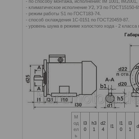
- по способу монтажа, исполнения: IM 1001, IM2001,
- климатическое исполнение У2, У3 по ГОСТ15150-6
- режим работы S1 по ГОСТ183-74.
- способ охлаждения 1С-0151 по ГОСТ20459-87.
- уровень шума в режиме холостого хода - 2 класса
Габар
М
од
l3
h3
d2
l1
l3
l1
d
ел
0
1
4
0
1
ь