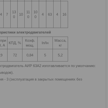
13
11
10
4
7
10
4
63
4
16
0
0
0
еристики электродвигателей
 при
Коэф.
Масса,
КПД, %
Iп/Iн
, А
мощ.
кг
,9
72
0,84
5
5,2
родвигатель АИР 63А2 изготавливается по умолчанию:
ыводов).
ия - 3 (эксплуатация в закрытых помещениях без