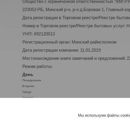
Общество с ограниченной ответственностью "ХМГР
223053 РБ, Минский р-н, р-н д.Боровая 1, Главный ко
Дата регистрации в Торговом реестре/Реестре бытов
Номер в Торговом реестре/Реестре бытовых услуг: 
УНП: 692120013
Регистрационный орган: Минский райисполком
Дата регистрации компании: 11.01.2019
Местонахождение книги замечаний и предложений: 223
Режим работы:
День
Понедельник
Вторник
Среда
Четверг
Пятница
Суббота
Мы используем файлы cookie
Воскресенье