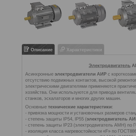
Описание
Характеристики
Электродвигатель
АИ
Асинхронные
электродвигатели АИР
с короткозам
отсутствию подвижных контактов, высокой ремонтоп
электрическими двигателями применяются практиче
хозяйства. Они используются для привода вентиляц
станков, эскалаторов и многих других машин.
Основные
технические характеристики
:
- привязка мощности и установочных размеров стан
- степень защиты IP54, IP55 (
электродвигатель АИ
- степень защиты IP23 (электродвигатель АМН) по 
- изоляция класса нагревостойкости «F» по ГОСТ886