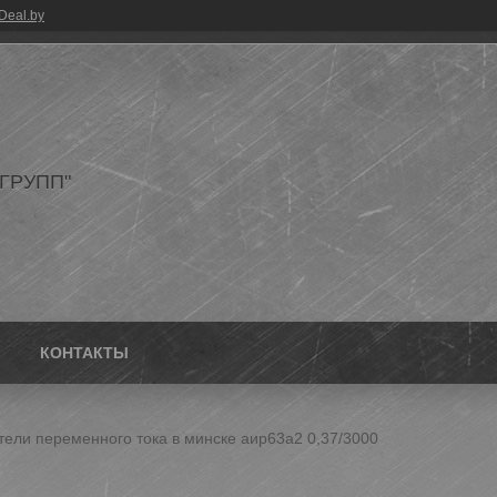
Deal.by
ГРУПП"
КОНТАКТЫ
тели переменного тока в минске аир63а2 0,37/3000