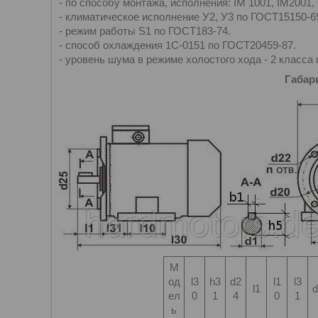
- по способу монтажа, исполнения: IM 1001, IM2001,
- климатическое исполнение У2, У3 по ГОСТ15150-6
- режим работы S1 по ГОСТ183-74.
- способ охлаждения 1С-0151 по ГОСТ20459-87.
- уровень шума в режиме холостого хода - 2 класса
Габар
М
од
l3
h3
d2
l1
l3
l1
d
ел
0
1
4
0
1
ь