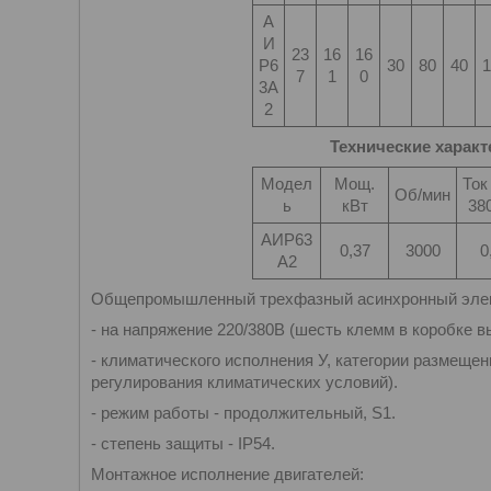
А
И
23
16
16
Р6
30
80
40
1
7
1
0
3А
2
Технические характ
Модел
Мощ.
Ток
Об/мин
ь
кВт
380
АИР63
0,37
3000
0
А2
Общепромышленный трехфазный асинхронный элект
- на напряжение 220/380В (шесть клемм в коробке в
- климатического исполнения У, категории размещен
регулирования климатических условий).
- режим работы - продолжительный, S1.
- степень защиты - IP54.
Монтажное исполнение двигателей: