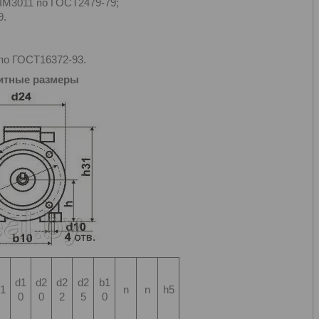
 IM3011 по ГОСТ2479-79;
9.
 по ГОСТ16372-93.
итные размеры
d1
d2
d2
d2
b1
1
n
n
h5
0
0
2
5
0