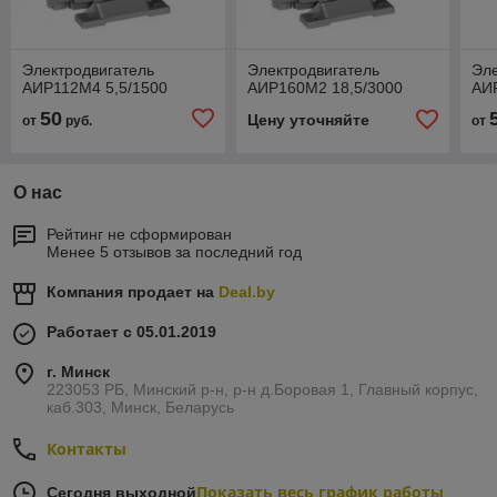
Электродвигатель
Электродвигатель
Эле
АИР112М4 5,5/1500
АИР160М2 18,5/3000
АИ
50
Цену уточняйте
от
руб.
от
О нас
Рейтинг не сформирован
Менее 5 отзывов за последний год
Компания продает на
Deal.by
Работает с 05.01.2019
г. Минск
223053 РБ, Минский р-н, р-н д.Боровая 1, Главный корпус,
каб.303, Минск, Беларусь
Контакты
Показать весь график работы
Сегодня выходной