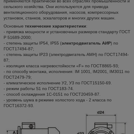
применяются практически во всех отраслях промышленности и
сельского хозяйства. Они используются для привода
вентиляционного оборудования, насосов, компрессорных
установок, станков, эскалаторов и многих других машин.
Основные
технические характеристики
:
- привязка мощности и установочных размеров стандарту ГОСТ
Р 51689-2000;
- степень защиты IP54, IP55 (
электродвигатель АИР
) по
ГОСТ17494-87;
- степень защиты IP23 (электродвигатель АМН) по ГОСТ17494-
87;
- изоляция класса нагревостойкости «F» по ГОСТ8865-93;
- по способу монтажа, исполнения: IM 1001, IM2001, IM3011 по
ГОСТ2479-79;
- климатическое исполнение У2, У3 по ГОСТ15150-69.
- режим работы S1 по ГОСТ183-74.
- способ охлаждения 1С-0151 по ГОСТ20459-87.
- уровень шума в режиме холостого хода - 2 класса по
ГОСТ16372-93.