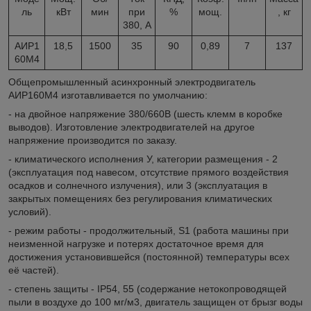
ль
кВт
мин
при
%
мощ.
, кг
380, А
АИР1
18,5
1500
35
90
0,89
7
137
60М4
Общепромышленный асинхронный электродвигатель
АИР160М4 изготавливается по умолчанию:
- на двойное напряжение 380/660В (шесть клемм в коробке
выводов). Изготовление электродвигателей на другое
напряжение производится по заказу.
- климатического исполнения У, категории размещения - 2
(эксплуатация под навесом, отсутствие прямого воздействия
осадков и солнечного излучения), или 3 (эксплуатация в
закрытых помещениях без регулирования климатических
условий).
- режим работы - продолжительный, S1 (работа машины при
неизменной нагрузке и потерях достаточное время для
достижения установившейся (постоянной) температуры всех
её частей).
- степень защиты - IP54, 55 (содержание нетокопроводящей
пыли в воздухе до 100 мг/м3, двигатель защищен от брызг воды