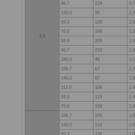
46.7
218
0.7
140.0
90
2.2
93.3
130
1.5
70.0
168
1.3
1,5
56.0
205
1.0
46.7
233
1.0
280.0
46
3.1
186.7
67
2.2
140.0
87
1.8
112.0
106
1.4
93.3
123
1.4
70.0
158
1.0
186.7
100
1.8
140.0
132
1.5
93.3
191
1.0