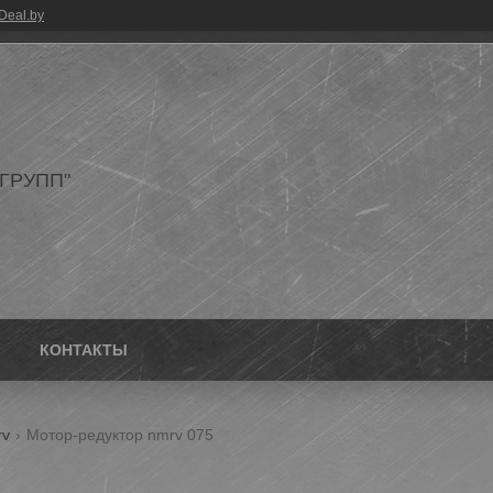
Deal.by
ГРУПП"
КОНТАКТЫ
rv
Мотор-редуктор nmrv 075