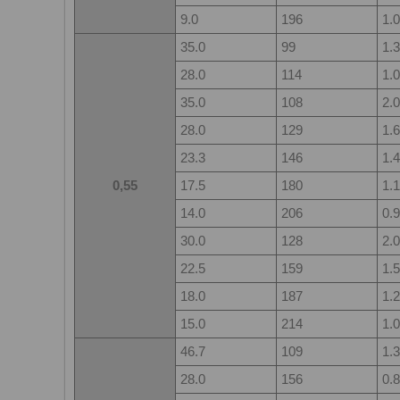
9.0
196
1.0
35.0
99
1.3
28.0
114
1.0
35.0
108
2.0
28.0
129
1.6
23.3
146
1.4
0,55
17.5
180
1.1
14.0
206
0.9
30.0
128
2.0
22.5
159
1.5
18.0
187
1.2
15.0
214
1.0
46.7
109
1.3
28.0
156
0.8