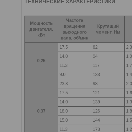
ТЕХНИЧЕСКИЕ ХАРАКТЕРИСТИКИ
Частота
Мощность
вращения
Крутящий
двигателя,
выходного
момент, Нм
кВт
вала, об/мин
17.5
82
2.3
14.0
94
1.9
0,25
11.3
117
1.7
9.0
133
1.4
23.3
98
2.0
17.5
121
1.6
14.0
139
1.3
0,37
18.0
126
1.8
15.0
144
1.5
11.3
173
1.2