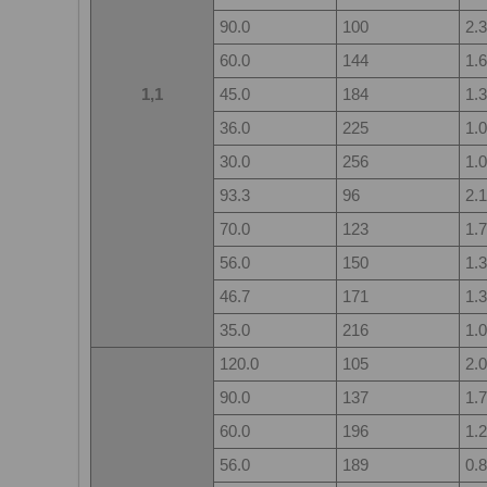
90.0
100
2.3
60.0
144
1.6
1,1
45.0
184
1.3
36.0
225
1.0
30.0
256
1.0
93.3
96
2.1
70.0
123
1.7
56.0
150
1.3
46.7
171
1.3
35.0
216
1.0
120.0
105
2.0
90.0
137
1.7
60.0
196
1.2
56.0
189
0.8