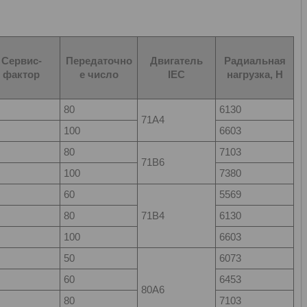
Сервис-
Передаточно
Двигатель
Радиальная
фактор
е число
IEC
нагрузка, Н
80
6130
71А4
100
6603
80
7103
71В6
100
7380
60
5569
80
71B4
6130
100
6603
50
6073
60
6453
80A6
80
7103