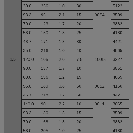
30.0
256
1.0
30
5122
93.3
96
2.1
15
90S4
3509
70.0
123
1.7
20
3862
56.0
150
1.3
25
4160
46.7
171
1.3
30
4421
35.0
216
1.0
40
4865
1,5
120.0
105
2.0
7.5
100L6
3227
90.0
137
1.7
10
3551
60.0
196
1.2
15
4065
56.0
189
0.8
50
90S2
4160
46.7
218
0.7
60
4421
140.0
90
2.2
10
90L4
3065
93.3
130
1.5
15
3509
70.0
168
1.3
20
3862
56.0
205
1.0
25
4160