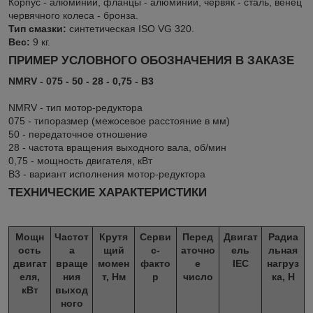
Корпус - алюминий, фланцы - алюминий, червяк - сталь, венец
червячного колеса - бронза.
Тип смазки:
синтетическая ISO VG 320.
Вес:
9 кг.
ПРИМЕР УСЛОВНОГО ОБОЗНАЧЕНИЯ В ЗАКАЗЕ
NMRV - 075 - 50 - 28 - 0,75 - B3
NMRV - тип мотор-редуктора
075 - типоразмер (межосевое расстояние в мм)
50 - передаточное отношение
28 - частота вращения выходного вала, об/мин
0,75 - мощность двигателя, кВт
B3 - вариант исполнения мотор-редуктора
ТЕХНИЧЕСКИЕ ХАРАКТЕРИСТИКИ
Мощн
Частот
Крутя
Серви
Перед
Двигат
Радиа
ость
а
щий
с-
аточно
ель
льная
двигат
враще
момен
факто
е
IEC
нагруз
еля,
ния
т, Нм
р
число
ка, Н
кВт
выход
ного