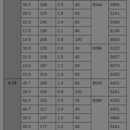
35.0
108
2.0
40
80A4
4865
28.0
129
1.6
50
5241
23.3
146
1.4
60
5569
17.5
180
1.1
80
6130
14.0
206
0.9
100
6603
30.0
128
2.0
30
80B6
5122
22.5
159
1.5
40
5637
18.0
187
1.2
50
6073
15.0
214
1.0
60
6453
0,75
46.7
109
1.3
60
80A2
4421
28.0
156
0.8
100
5241
56.0
102
2.0
25
80B4
4160
46.7
117
2.0
30
4421
35.0
147
1.5
40
4865
28.0
177
1.2
50
5241