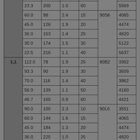
23.3
200
1.0
60
5569
60.0
98
2.4
15
90S6
4065
45.0
126
1.9
20
4474
36.0
153
1.4
25
4820
30.0
174
1.5
30
5122
22.5
216
1.1
40
5637
1,1
112.0
78
1.9
25
80B2
3302
93.3
90
1.9
30
3509
70.0
116
1.4
40
3862
56.0
139
1.1
50
4160
46.7
160
0.9
60
4421
90.0
100
2.3
10
90L6
3551
60.0
144
1.6
15
4065
45.0
184
1.3
20
4474
36.0
225
1.0
25
4820