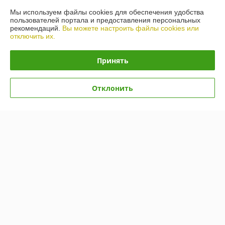
223053 РБ, Минский р-н, р-н д.Боровая 1, Главный корпус,
каб.303, Минск, Беларусь
Мы используем файлы cookies для обеспечения удобства
пользователей портала и предоставления персональных
рекомендаций.
Вы можете настроить файлы cookies или
Контакты
отключить их.
Сегодня работает с 09:00 до 18:00
Показать весь график работы
Принять
Отклонить
Отзывы о магазине
У компании пока нет отзывов, добавьте первый
О нас
Контакты
Доставка и оплата
График работы