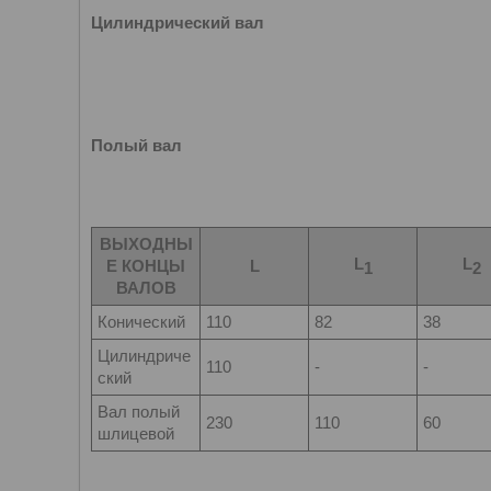
Цилиндрический вал
Полый вал
ВЫХОДНЫ
L
L
Е КОНЦЫ
L
1
2
ВАЛОВ
Конический
110
82
38
Цилиндриче
110
-
-
ский
Вал полый
230
110
60
шлицевой