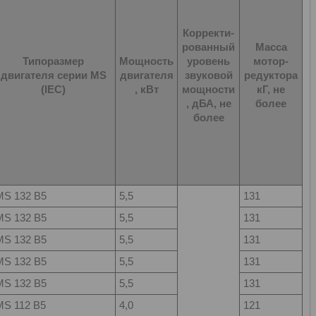
Корректи-
рованный
Масса
Типоразмер
Мощность
уровень
мотор-
двигателя серии MS
двигателя
звуковой
редуктора
(IEC)
, кВт
мощности
кГ, не
, дБА, не
более
более
MS 132 B5
5,5
131
MS 132 B5
5,5
131
MS 132 B5
5,5
131
MS 132 B5
5,5
131
MS 132 B5
5,5
131
MS 112 B5
4,0
121