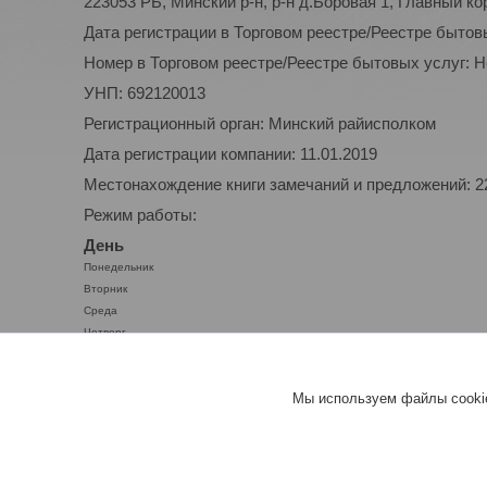
223053 РБ, Минский р-н, р-н д.Боровая 1, Главный ко
Дата регистрации в Торговом реестре/Реестре бытов
Номер в Торговом реестре/Реестре бытовых услуг: 
УНП: 692120013
Регистрационный орган: Минский райисполком
Дата регистрации компании: 11.01.2019
Местонахождение книги замечаний и предложений: 223
Режим работы:
День
Понедельник
Вторник
Среда
Четверг
Пятница
Суббота
Мы используем файлы cookie
Воскресенье