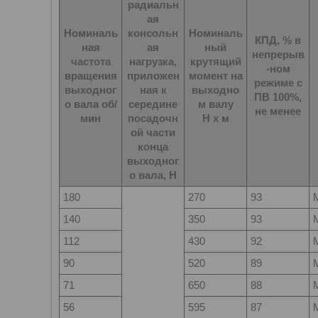
радиальн
ая
Номиналь
консольн
Номиналь
КПД, % в
ная
ая
ный
непрерыв
частота
нагрузка,
крутящий
-ном
вращения
приложен
момент на
режиме с
выходног
ная к
выходно
ПВ 100%,
о вала об/
середине
м валу
не менее
мин
посадочн
Н х м
ой части
конца
выходног
о вала, Н
180
270
93
140
350
93
112
430
92
90
520
89
71
650
88
56
595
87