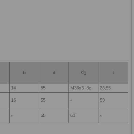
d
b
d
t
1
14
55
М36х3 -8g
28,95
16
55
-
59
-
55
60
-