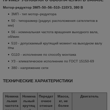
Мотор-редуктор 3МП–50–56–510–110УЗ, 380 В
3МП - тип мотор–редуктора
50 - типоразмер (радиус расположения сателлитов в
мм)
56 - номинальная частота вращения выходного вала,
об/мин
510 - допускаемый крутящий момент на выходном валу
Н•м
G110 - исполнение по способу монтажа
У3 - климатическое исполнение по ГОСТ 15150-69
380 - напряжение сети
ТЕХНИЧЕСКИЕ ХАРАКТЕРИСТИКИ
Номина
Номина
Передат
Масса,
Двигатель
льная
льный
очное
кг, не
частота
крутящ
отноше
более