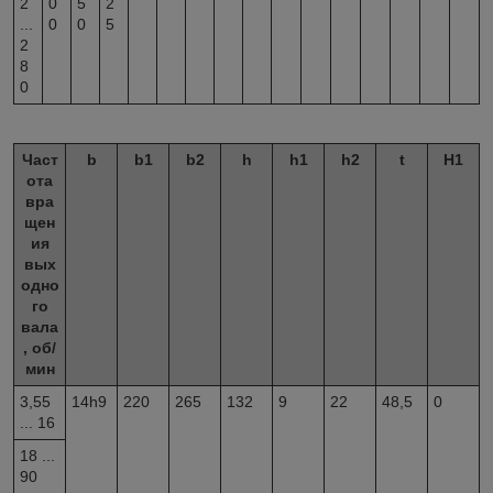
2
0
5
2
...
0
0
5
2
8
0
Част
b
b1
b2
h
h1
h2
t
Н1
ота
вра
щен
ия
вых
одно
го
вала
, об/
мин
3,55
14h9
220
265
132
9
22
48,5
0
... 16
18 ...
90