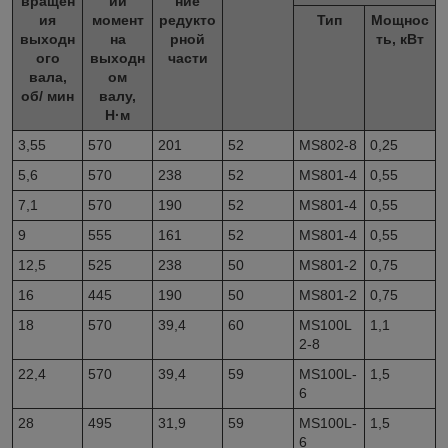
вращен
ий
ние
ия
момент
редукто
Тип
Мощнос
выходн
на
рной
ть, кВт
ого
выходн
части
вала,
ом
об/ мин
валу,
Н·м
3,55
570
201
52
MS802-8
0,25
5,6
570
238
52
MS801-4
0,55
7,1
570
190
52
MS801-4
0,55
9
555
161
52
MS801-4
0,55
12,5
525
238
50
MS801-2
0,75
16
445
190
50
MS801-2
0,75
18
570
39,4
60
MS100L
1,1
2-8
22,4
570
39,4
59
MS100L-
1,5
6
28
495
31,9
59
MS100L-
1,5
6