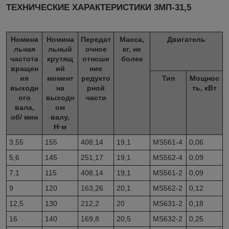
ТЕХНИЧЕСКИЕ ХАРАКТЕРИСТИКИ 3МП-31,5
Номина
Номина
Передат
Масса,
Двигатель
льная
льный
очное
кг, не
частота
крутящ
отноше
более
вращен
ий
ние
ия
момент
редукто
Тип
Мощнос
выходн
на
рной
ть, кВт
ого
выходн
части
вала,
ом
об/ мин
валу,
Н·м
3,55
155
408,14
19,1
MS561-4
0,06
5,6
145
251,17
19,1
MS562-4
0,09
7,1
115
408,14
19,1
MS561-2
0,09
9
120
163,26
20,1
MS562-2
0,12
12,5
130
212,2
20
MS631-2
0,18
16
140
169,8
20,5
MS632-2
0,25