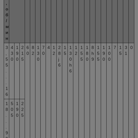
,
о
б
/
м
и
н
3
4
1
2
6
8
1
7
4
1
2
1
1
1
1
1
8
1
1
1
7
1
3
0
,
3
9
1
0
2
3
0
2
8
5
3
2
5
8
h
5
9
0
5
1
5
0
0
5
0
j
0
5
0
9
5
0
0
5
6
h
.
6
.
.
1
6
1
5
1
2
8
0
9
2
.
5
0
5
.
.
9